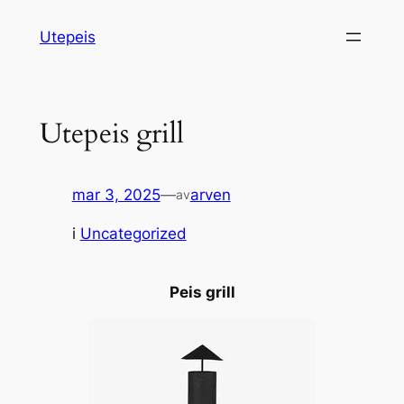
Hopp
Utepeis
til
innhold
Utepeis grill
mar 3, 2025
—
arven
av
i
Uncategorized
Peis grill