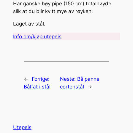
Har ganske høy pipe (150 cm) totalhøyde
slik at du blir kvitt mye av røyken.
Laget av stål.
Info om/kjøp utepeis
←
Forrige:
Neste:
Bålpanne
Bålfat i stål
cortenstål
→
Utepeis