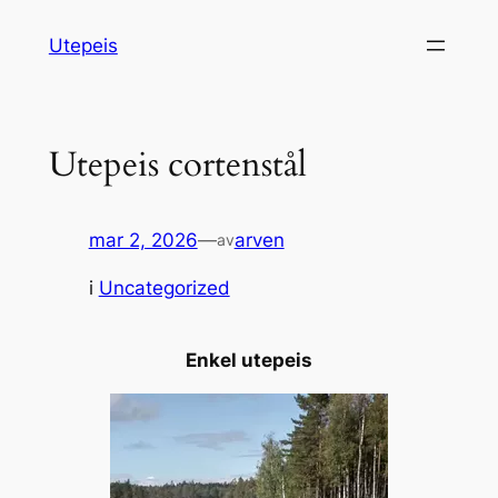
Hopp
Utepeis
til
innhold
Utepeis cortenstål
mar 2, 2026
—
arven
av
i
Uncategorized
Enkel utepeis