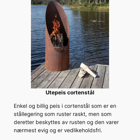
Utepeis cortenstål
Enkel og billig peis i cortenstål som er en
stållegering som ruster raskt, men som
deretter beskyttes av rusten og den varer
nærmest evig og er vedlikeholdsfri.