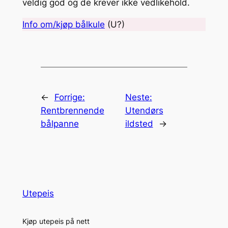
veldig god og de krever ikke vedlikehold.
Info om/kjøp bålkule
(U?)
←
Forrige:
Neste:
Rentbrennende
Utendørs
bålpanne
ildsted
→
Utepeis
Kjøp utepeis på nett