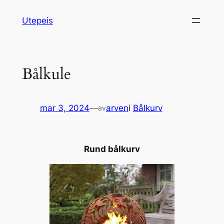
Hopp
Utepeis
til
innhold
Bålkule
mar 3, 2024
—
arven
i
Bålkurv
av
Rund bålkurv